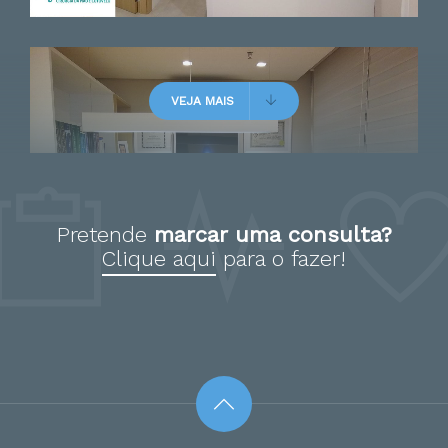
Paciente
VEJA MAIS
Já passei com diversos
profissionais da rede pública e
particular. Mas por falta de
Pretende
marcar uma consulta?
atenção e comprometimento
Clique aqui
para o fazer!
decidi passar em um por
indicação. Acredito que acertei.
A secretária dele, a Salete é
muito educada e atenciosa.