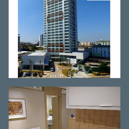
Paciente
Médico muito atencioso e
competente. Ouve e examina
com atenção, passando
segurança e carisma.
Paciente