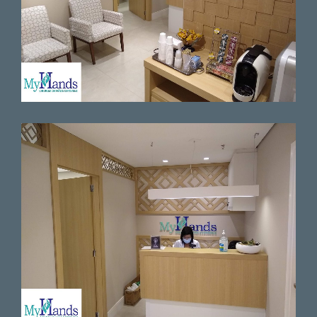
A consulta e o procedimento
superaram as expectativas,
pois o Dr. avaliou os exames e
foi bem objetivo usando uma
linguagem simples.Agenda
bem organizada.O Dr. Fernando
e o Dr.que também participou
do procedimento foram
cuidadosos e atenciosos
durante todo o
tempo.Excelente
profissional!Gratidão! Deus
abençoe!