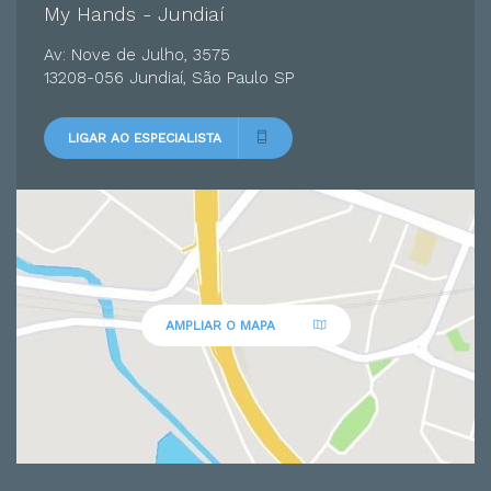
My Hands - Jundiaí
Av: Nove de Julho, 3575
13208-056 Jundiaí, São Paulo SP
LIGAR AO ESPECIALISTA
AMPLIAR O MAPA