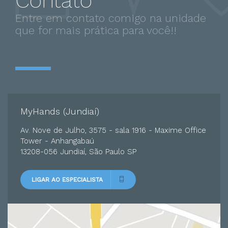
Contato
Fraturas Do Ombro
Entre em contato comigo na unidade
Luxação no ombro
que for mais prática para você!!
Ombro congelado
Síndrome De Colisão Do Ombro
Lesões no ombro
Síndrome do impacto no ombro
Artroplastia do ombro e cotovelo
MyHands (Jundiaí)
Lesões do manguito rotador
Av. Nove de Julho, 3575 - sala 1916 - Maxime Office
Tower - Anhangabaú
Fraturas Do Úmero
13208-056 Jundiaí, São Paulo SP
Fraturas do cotovelo
Lesões no cotovelo
LIGAR AO ESPECIALISTA
infiltrações