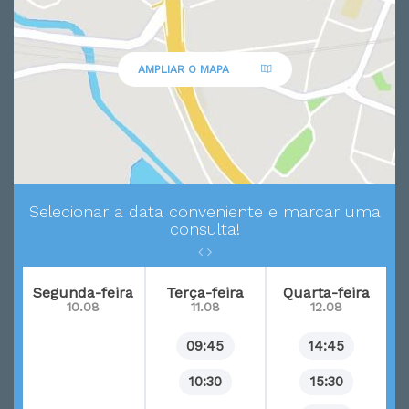
AMPLIAR O MAPA
Selecionar a data conveniente e marcar uma
consulta!
Segunda-feira
Terça-feira
Quarta-feira
10.08
11.08
12.08
09:45
14:45
10:30
15:30